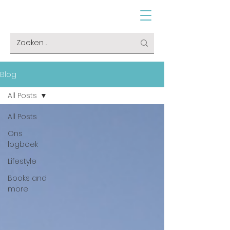
Blog
All Posts
All Posts
Ons
logboek
Lifestyle
Books and
more