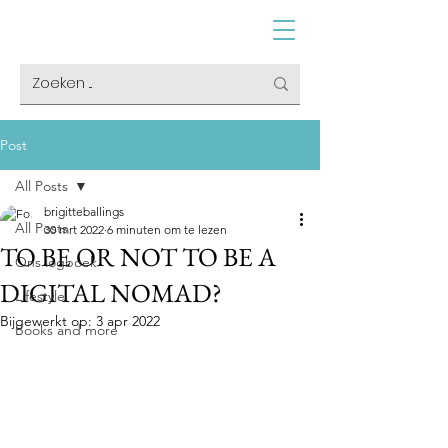
Post
All Posts
brigitteballings
All Posts
30 mrt 2022
6 minuten om te lezen
TO BE OR NOT TO BE A
Ons logboek
DIGITAL NOMAD?
Lifestyle
Bijgewerkt op:
3 apr 2022
Books and more