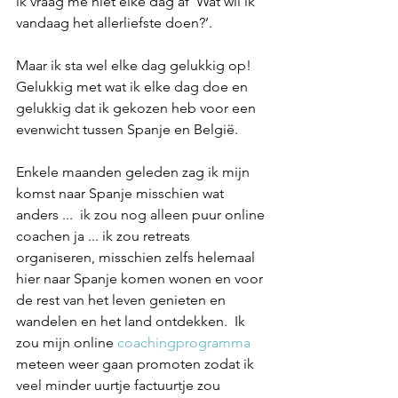
ik vraag me niet elke dag af ‘Wat wil ik 
vandaag het allerliefste doen?’.
Maar ik sta wel elke dag gelukkig op! 
Gelukkig met wat ik elke dag doe en 
gelukkig dat ik gekozen heb voor een 
evenwicht tussen Spanje en België. 
Enkele maanden geleden zag ik mijn 
komst naar Spanje misschien wat 
anders ...  ik zou nog alleen puur online 
coachen ja ... ik zou retreats 
organiseren, misschien zelfs helemaal 
hier naar Spanje komen wonen en voor 
de rest van het leven genieten en 
wandelen en het land ontdekken.  Ik 
zou mijn onlin
e 
coachingprogramma 
me
teen weer gaan promoten zodat ik 
veel minder uurtje factuurtje zou 