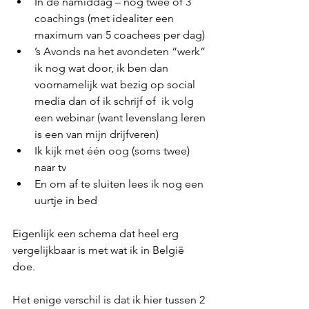
In de namiddag – nog twee of 3 
coachings (met idealiter een 
maximum van 5 coachees per dag) 
’s Avonds na het avondeten “werk” 
ik nog wat door, ik ben dan 
voornamelijk wat bezig op social 
media dan of ik schrijf of  ik volg 
een webinar (want levenslang leren 
is een van mijn drijfveren)
Ik kijk met één oog (soms twee) 
naar tv 
En om af te sluiten lees ik nog een 
uurtje in bed
Eigenlijk een schema dat heel erg 
vergelijkbaar is met wat ik in België 
doe. 
Het enige verschil is dat ik hier tussen 2 