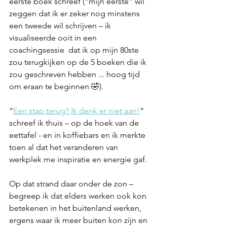
eerste boek schreef (“mijn eerste” wil 
zeggen dat ik er zeker nog minstens 
een tweede wil schrijven – ik 
visualiseerde ooit in een 
coachingsessie  dat ik op mijn 80ste  
zou terugkijken op de 5 boeken die ik 
zou geschreven hebben ... hoog tijd 
om eraan te beginnen 🤣).  
“
Een stap terug? Ik denk er niet aan!
”
schreef ik thuis – op de hoek van de 
eettafel - en in koffiebars en ik merkte 
toen al dat het veranderen van 
werkplek me inspiratie en energie gaf. 
Op dat strand daar onder de zon – 
begreep ik dat elders werken ook kon 
betekenen in het buitenland werken, 
ergens waar ik meer buiten kon zijn en 