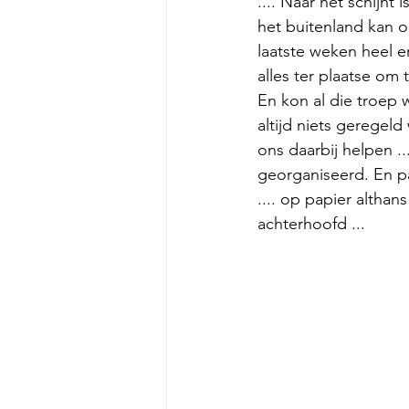
.... Naar het schijn
het buitenland kan o
laatste weken heel er
alles ter plaatse o
En kon al die troep 
altijd niets geregeld
ons daarbij helpen ..
georganiseerd. En pa
.... op papier althan
achterhoofd ...  