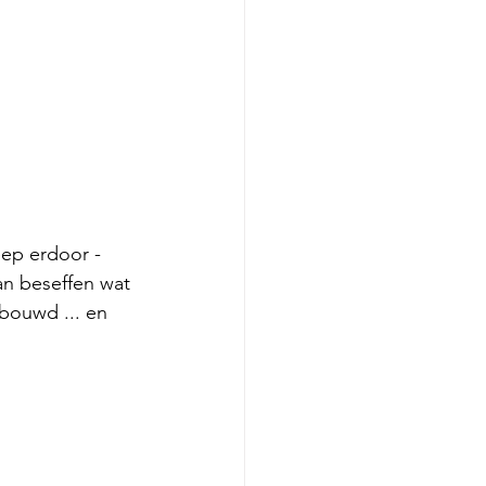
ep erdoor -  
an beseffen wat 
bouwd ... en 