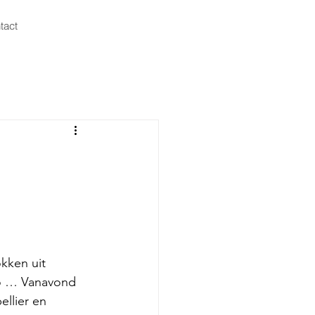
tact
kken uit 
o … Vanavond 
llier en 