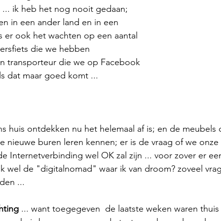
 ... ik heb het nog nooit gedaan; 
n in een ander land en in een 
is er ook het wachten op een aantal 
ersfiets die we hebben 
 transporteur die we op Facebook 
ls dat maar goed komt ... 
ns huis ontdekken nu het helemaal af is; en de meubels d
 nieuwe buren leren kennen; er is de vraag of we onze 
de Internetverbinding wel OK zal zijn ... voor zover er ee
 ik wel de "digitalnomad" waar ik van droom? zoveel vrag
en ... 
hting
 ... want toegegeven  de laatste weken waren thuis v