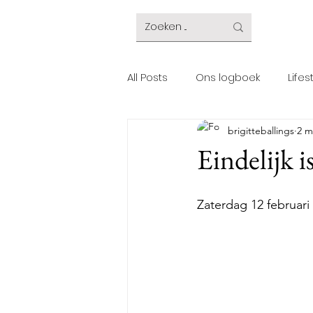
All Posts
Ons logboek
Lifes
brigitteballings
2 m
Eindelijk i
Zaterdag 12 februari 