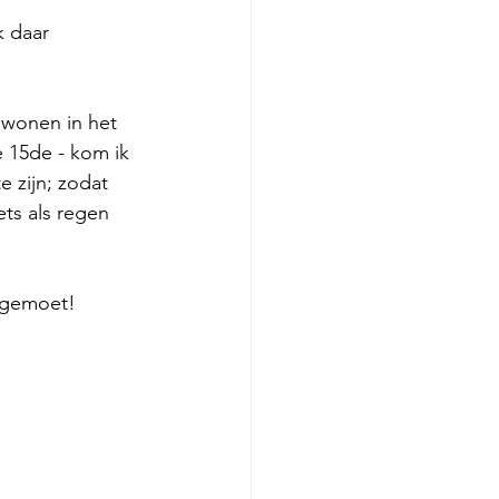
 daar 
 wonen in het 
 15de - kom ik 
e zijn; zodat 
ts als regen 
tegemoet! 