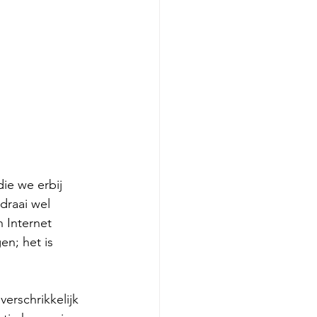
ie we erbij 
draai wel 
n Internet 
en; het is 
erschrikkelijk 