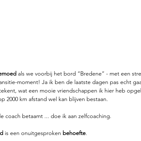
emoed 
als we voorbij het bord “Bredene” - met een stre
transitie-moment! Ja ik ben de laatste dagen pas echt ga
tekent, wat een mooie vriendschappen ik hier heb opge
 op 2000 km afstand wel kan blijven bestaan. 
 coach betaamt ... doe ik aan zelfcoaching. 
d 
is een onuitgesproken 
behoefte
.