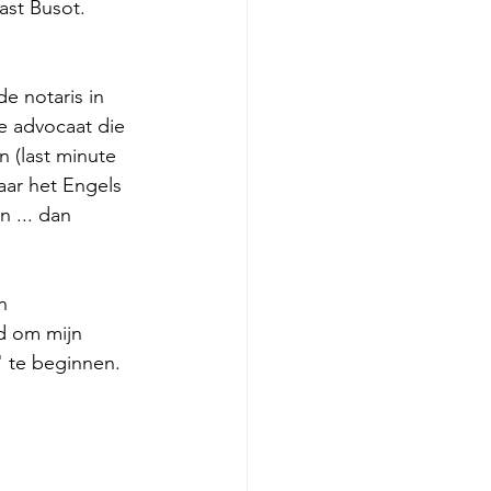
ast Busot.
e notaris in 
e advocaat die 
n (last minute 
ar het Engels 
n ... dan 
n 
d om mijn 
" te beginnen. 