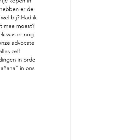
ntje kopen in 
 hebben er de 
wel bij? Had ik 
at mee moest? 
ek was er nog 
 onze advocate 
les zelf 
dingen in orde 
“mañana” in ons 