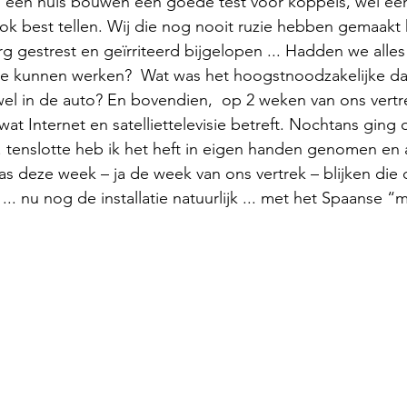
t is een huis bouwen een goede test voor koppels, wel ee
ok best tellen. Wij die nog nooit ruzie hebben gemaakt
g gestrest en geïrriteerd bijgelopen ... Hadden we alles 
m te kunnen werken?  Wat was het hoogstnoodzakelijke d
wel in de auto? En bovendien,  op 2 weken van ons vertr
 wat Internet en satelliettelevisie betreft. Nochtans ging
. tenslotte heb ik het heft in eigen handen genomen en al
s deze week – ja de week van ons vertrek – blijken die 
s ... nu nog de installatie natuurlijk ... met het Spaanse 