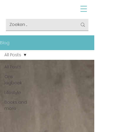
Blog
All Posts
All Posts
Ons
logboek
Lifestyle
Books and
more