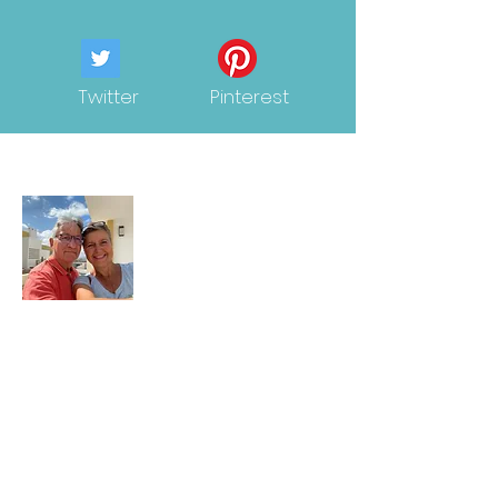
Twitter
Pinterest
Over ons
Wij zijn Brigitte en Francis. Wij hebben
beslist om sinds februari 2022 ons
leven te verdelen tussen de
Belgische kust en Spanje. Met deze
website willen we onze ervaring met
jullie delen en jullie inspireren. Wie zijn
we en wat drijft ons?