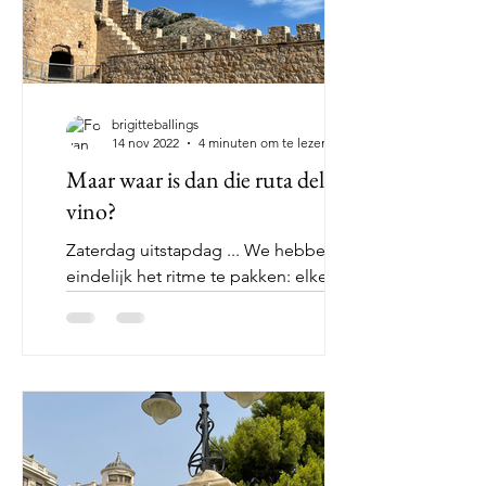
brigitteballings
14 nov 2022
4 minuten om te lezen
Maar waar is dan die ruta del
vino?
Zaterdag uitstapdag ... We hebben
eindelijk het ritme te pakken: elke
zaterdag doen we een uitstap, een
leuk stadje of een dorp, een...