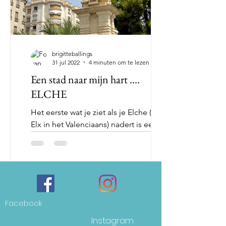
brigitteballings
31 jul 2022
4 minuten om te lezen
Een stad naar mijn hart ....
ELCHE
Het eerste wat je ziet als je Elche (of
Elx in het Valenciaans) nadert is een
immense brug ... en ja ... Elche is weer
een stad van vele...
Facebook
Instagram