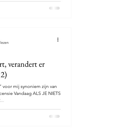
 lezen
rt, verandert er
 2)
 voor mij synoniem zijn van
ecensie Vandaag ALS JE NIETS
..