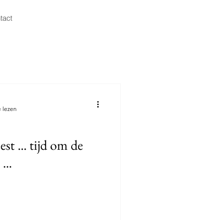
tact
 lezen
t ... tijd om de
...