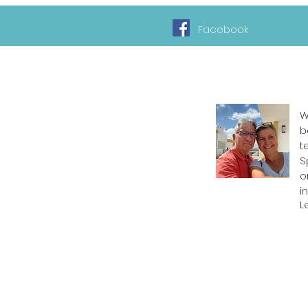
Facebook
W
b
t
S
o
i
L