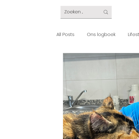
All Posts
Ons logboek
Lifes