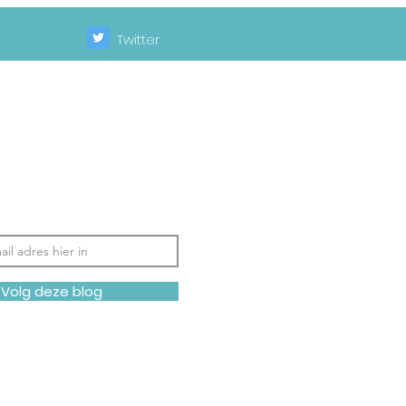
Twitter
-mailadres in om
g te volgen en
-mail meldingen
uwe berichten te
en.
Volg deze blog