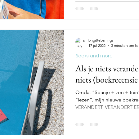
brigitteballings
17 jul 2022
3 minuten om te
Books and more
Als je niets verande
niets (boekrecensie
Omdat “Spanje + zon + tuin”
“lezen”, mijn nieuwe boekr
VERANDERT, VERANDERT ER.