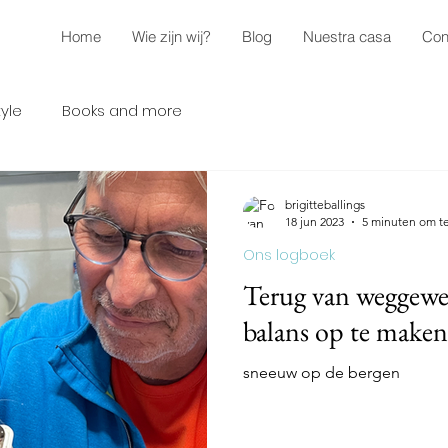
Home
Wie zijn wij?
Blog
Nuestra casa
Con
tyle
Books and more
brigitteballings
18 jun 2023
5 minuten om te
Ons logboek
Terug van weggewees
balans op te maken 
sneeuw op de bergen