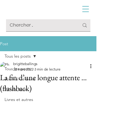
Post
Tous les posts
brigitteballings
Tous les posts
22 mars 2022
3 min de lecture
La fin d’une longue attente …
Journal de bord
(flashback)
Art de vivre
Livres et autres