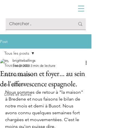
Post
Tous les posts
brigitteballings
Tous les posts
5 août 2023
3 min de lecture
Entre maison et foyer... au sein
Journal de bord
de l'effervescence espagnole.
Art de vivre
Nous sommes de retour à "la maison" 
Livres et autres
à Bredene et nous faisons le bilan de 
notre mois et demi à Busot. Nous 
avons connu quelques semaines fort 
chargées et mouvementées. C'est le 
moins qu'on puisse dire.