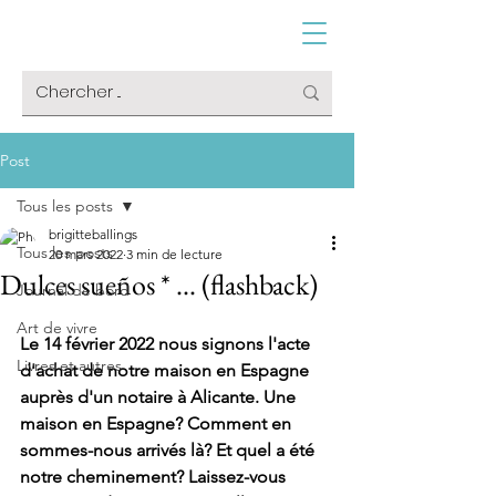
Post
Tous les posts
brigitteballings
Tous les posts
20 mars 2022
3 min de lecture
Dulces sueños * ... (flashback)
Journal de bord
Art de vivre
Le 14 février 2022 nous signons l'acte 
Livres et autres
d'achat de notre maison en Espagne 
auprès d'un notaire à Alicante. Une 
maison en Espagne? Comment en 
sommes-nous arrivés là? Et quel a été 
notre cheminement? Laissez-vous 